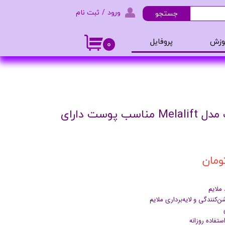
ورود
/
ثبت نام
جستجو
حساب کاربری من
وزش
پروفایل
۰
تغییر گذر واژه
و ادکلن
سفارشات
خروج از حساب کاربری
فوم شستشوی صورت مدل Melalift مناسب پوست دارای
 ملایم
تفاده روزانه