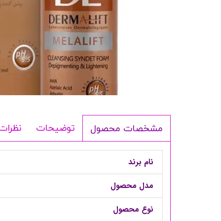
شامپو بدن
ترمیم کننده
لوسیون بدن
اسپری بدن
ماسک مو
مام
اصلاح آقایان
شوینده
توضیحات
نظرات
مشخصات محصول
لوازم برقی
نام برند
مدل محصول
نوع محصول