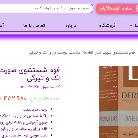
ا
فروشگاه
درباره
تماس با ما
آم
آرایشی
مراقبت مو
عطر 
پنکک
سایه ابرو
فوم شستشوی صورت مدل Melalift مناسب پوست دارای لک و تیرگی
رژگونه
اسپری مو
تینت لب
روغن مو
لک و تیرگی
رژ لب
ژل مو
کد محصول: ms-46643
ریمل
سرم مو
۴۵۲,۹۸۰ تومان
۶۳۸,۰۰۰ تومان
کرم پودر
کرم مو
لیپ گلاس
حالت دهنده مو
برند : درمالیفت
پاک‌کننده غیرصابونی با عملکرد
ریمل
شامپو سر
حاوی آربوتین و AHA برای روشن‌کنندگی و لایه‌برداری ملایم
خط چشم
فاقد پارابن و مواد صابونی قوی
بافت فومی نرم، مناسب برای اس
سایه چشم