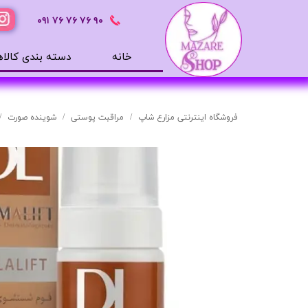
٩٠ ٧۶ ٧۶ ٧۶
٠٩١
خانه
دسته بندی کالاه
محصولات بهداشتی
ضد آفتاب
فروشگاه اینترنتی مزارع شاپ
مراقبت پوستی
شوینده صورت
بالم لب
افترشیو
آب رسان
مرطوب کننده
تونر
ژل شستشوی صورت
میسلار
دور چشم
سرم های پوستی