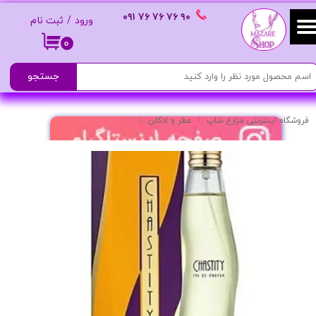
٩٠ ٧۶ ٧۶ ٧۶
٠٩١
ورود
/
ثبت نام
حساب کاربری من
۰
تغییر گذر واژه
جستجو
سفارشات
فروشگاه اینترنتی مزارع شاپ
عطر و ادکلن
ادکلن زنانه مدل Chastity Women
خروج از حساب کاربری