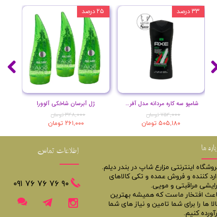
۳۳ درصد
۲۵ درصد
۲۰ درصد
شامپو سه کاره مردانه مدل آفریقا حجم 400 میل
ژل آبرسان شاخکی آلوورا
۷۵۴,۰۰۰ تومان
۳۴۸,۰۰۰ تومان
۵۰۵,۱۸۰ تومان
۲۶۱,۰۰۰ تومان
باره ما
اطلاعات تماس
روشگاه اینترنتی مزارع شاپ در بندر دیلم.
ارد کننده و فروش عمده و تکی کالاهای
​​٩٠ ٧۶ ٧۶ ٧۶ ٠٩١
رایشی مراقبتی و مویی.
اعث افتخار ماست که همیشه بهترین
لا ها را برای شما تامین و نیاز های شما
آورده کنیم.