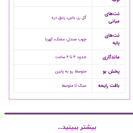
نت‌های
گل رز، یاس، زنبق دره
میانی
نت‌های
چوب صندل، مشک، کهربا
پایه
ماندگاری
حدود ۴ تا ۶ ساعت
پخش بو
متوسط رو به پایین
بافت رایحه
سبک تا متوسط
بیشتر ببینید...