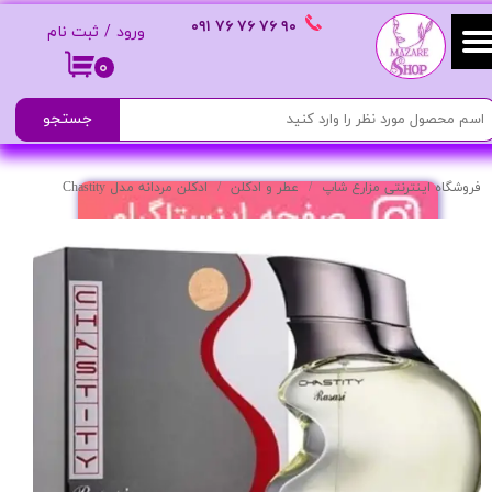
٩٠ ٧۶ ٧۶ ٧۶
٠٩١
ورود
/
ثبت نام
حساب کاربری من
۰
تغییر گذر واژه
جستجو
سفارشات
فروشگاه اینترنتی مزارع شاپ
عطر و ادکلن
ادکلن مردانه مدل Chastity
خروج از حساب کاربری