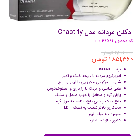
ادکلن مردانه مدل Chastity
کد محصول: ms-46581
۲,۲۰۴,۰۰۰ تومان
۱,۸۵۱,۳۶۰ تومان
برند :
Rasasi
ادوپرفیوم مردانه با رایحه خنک و تمیز
شروعی مرکباتی و دریایی با لیمو و ترنج
قلبی گیاهی و مردانه با رزماری و اسطوخودوس
پایان گرم و متعادل با چوب صندل و مشک
طبع خنک و کمی تلخ، مناسب فصول گرم
ماندگاری بالاتر نسبت به نسخه EDT
حجم : 100 میلی لیتر
کشور سازنده : امارات