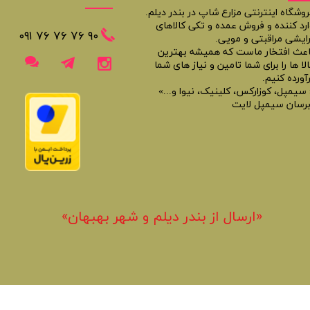
روشگاه اینترنتی مزارع شاپ در بندر دیلم.
ارد کننده و فروش عمده و تکی کالاهای
​​٩٠ ٧۶ ٧۶ ٧۶ ٠٩١
رایشی مراقبتی و مویی.
اعث افتخار ماست که همیشه بهترین
لا ها را برای شما تامین و نیاز های شما
آورده کنیم.
 سیمپل، کوزارکس، کلینیک، نیوا و...»
برسان سیمپل لایت
«​ارسال از بندر دیلم و شهر بهبهان»