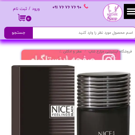
٩٠ ٧۶ ٧۶ ٧۶
٠٩١
ورود
/
ثبت نام
حساب کاربری من
۰
تغییر گذر واژه
جستجو
سفارشات
فروشگاه اینترنتی مزارع شاپ
عطر و ادکلن
ادکلن مردانه مدل Nice Feelings Black
خروج از حساب کاربری