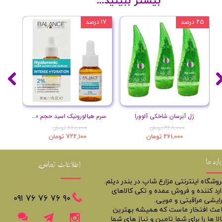
بیشتر ببینید...
۲۵ درصد
۱۷ درصد
۲۰ درصد
ژل آبرسان شاخکی آلوورا
سرم هیالورونیک اسید حجم 30 میلی لیتر
۳۴۸,۰۰۰ تومان
۸۷۰,۰۰۰ تومان
۲۶۱,۰۰۰ تومان
۷۲۲,۱۰۰ تومان
باره ما
اطلاعات تماس
روشگاه اینترنتی مزارع شاپ در بندر دیلم.
ارد کننده و فروش عمده و تکی کالاهای
​​٩٠ ٧۶ ٧۶ ٧۶ ٠٩١
رایشی مراقبتی و مویی.
اعث افتخار ماست که همیشه بهترین
لا ها را برای شما تامین و نیاز های شما