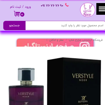
٩٠ ٧۶ ٧۶ ٧۶
٠٩١
ورود
/
ثبت نام
حساب کاربری من
۰
تغییر گذر واژه
جستجو
سفارشات
فروشگاه اینترنتی مزارع شاپ
عطر و ادکلن
ادکلن زنانه مدل Noir با رایحه ماندگار
خروج از حساب کاربری