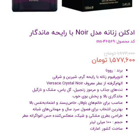
ادکلن زنانه مدل Noir با رایحه ماندگار
کد محصول: ms-46569
۱,۹۷۲,۰۰۰ تومان
۱,۵۷۷,۶۰۰ تومان
برند : روونا
ادوپرفیوم زنانه با رایحه گرم، شیرین و شرقی
الهام‌گرفته از عطر معروف Versace Crystal Noir
نت‌های جذاب و مرموز زنجبیل، گل یاس، مشک و نارگیل
ماندگاری بالا و پخش بوی خوب
مناسب برای خانم‌های باوقار، خاص‌پسند و اعتمادبه‌نفس بالا
بهترین انتخاب برای فصول سرد سال و مهمانی‌های شبانه
طراحی بطری مشکی و شیک، منعکس‌کننده حس اغواگرانه عطر
حجم : 100 میلی لیتر
ساخت کشور :‌امارات