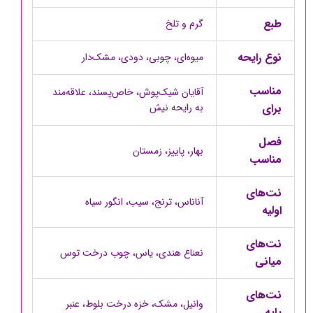
طبع
گرم و تلخ
نوع رایحه
میوه‌ای، چوبی، دودی، مشک‌دار
مناسب
آقایان شیک‌پوش، خاص‌پسند، علاقه‌مند
برای
به رایحه نیش
فصل
بهار، پاییز، زمستان
مناسب
نت‌های
آناناس، ترنج، سیب، انگور سیاه
اولیه
نت‌های
نعناع هندی، یاس، چوب درخت توس
میانی
نت‌های
وانیل، مشک، خزه درخت بلوط، عنبر
پایه