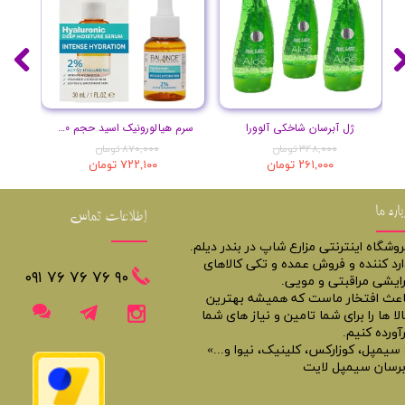
ژل آبرسان شاخکی آلوورا
سرم هیالورونیک اسید حجم 30 میلی لیتر
۳۴۸,۰۰۰ تومان
۸۷۰,۰۰۰ تومان
۲۶۱,۰۰۰ تومان
۷۲۲,۱۰۰ تومان
باره ما
اطلاعات تماس
روشگاه اینترنتی مزارع شاپ در بندر دیلم.
ارد کننده و فروش عمده و تکی کالاهای
​​٩٠ ٧۶ ٧۶ ٧۶ ٠٩١
رایشی مراقبتی و مویی.
اعث افتخار ماست که همیشه بهترین
لا ها را برای شما تامین و نیاز های شما
آورده کنیم.
 سیمپل، کوزارکس، کلینیک، نیوا و...»
برسان سیمپل لایت