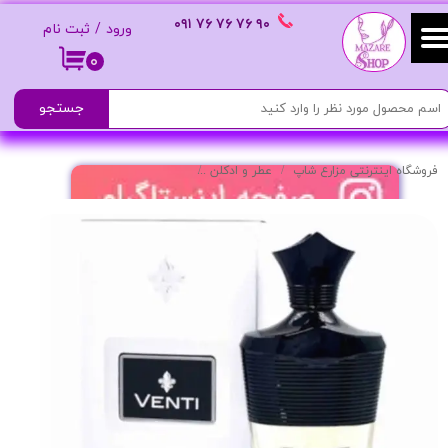
٩٠ ٧۶ ٧۶ ٧۶
٠٩١
ورود
/
ثبت نام
حساب کاربری من
۰
تغییر گذر واژه
جستجو
سفارشات
فروشگاه اینترنتی مزارع شاپ
عطر و ادکلن
ادکلن مردانه مدل Venti با رایحه تلخ و ماندگار
خروج از حساب کاربری