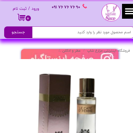
٩٠ ٧۶ ٧۶ ٧۶
٠٩١
ورود
/
ثبت نام
حساب کاربری من
۰
تغییر گذر واژه
جستجو
سفارشات
فروشگاه اینترنتی مزارع شاپ
عطر و ادکلن
ادکلن زنانه مدل L’Amour رایحه شیک و دلنشین
خروج از حساب کاربری