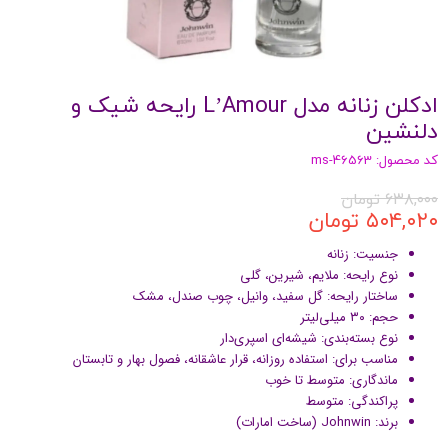
ادکلن زنانه مدل L’Amour رایحه شیک و
دلنشین
کد محصول: ms-46563
۶۳۸,۰۰۰ تومان
۵۰۴,۰۲۰ تومان
جنسیت: زنانه
نوع رایحه: ملایم، شیرین، گلی
ساختار رایحه: گل سفید، وانیل، چوب صندل، مشک
حجم: ۳۰ میلی‌لیتر
نوع بسته‌بندی: شیشه‌ای اسپری‌دار
مناسب برای: استفاده روزانه، قرار عاشقانه، فصول بهار و تابستان
ماندگاری: متوسط تا خوب
پراکندگی: متوسط
برند: Johnwin (ساخت امارات)