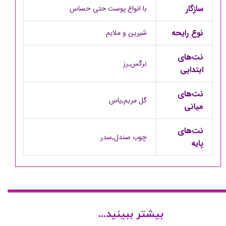
سازگار
با انواع پوست حتی حساس
نوع رایحه
شیرین و ملایم
نت‌های
نرگس٬رز
ابتدایی
نت‌های
گل مریم٬یاس
میانی
نت‌های
چوب صندل٬سدر
پایه
بیشتر ببینید...