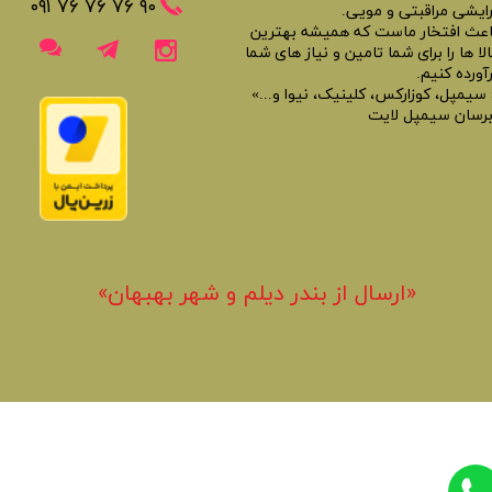
​​٩٠ ٧۶ ٧۶ ٧۶ ٠٩١
رایشی مراقبتی و مویی.
اعث افتخار ماست که همیشه بهترین
لا ها را برای شما تامین و نیاز های شما
آورده کنیم.
 سیمپل، کوزارکس، کلینیک، نیوا و...»
برسان سیمپل لایت
«​ارسال از بندر دیلم و شهر بهبهان»