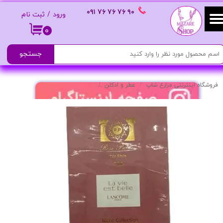
٩٠ ٧۶ ٧۶ ٧۶
٠٩١
ورود
/
ثبت نام
حساب کاربری من
۰
تغییر گذر واژه
جستجو
سفارشات
فروشگاه اینترنتی مزارع شاپ
عطر و ادکلن
ادکلن زنانه شیک مدل La Vie Est Belle مناسب استفاده روزانه حجم ۳۰ml
خروج از حساب کاربری