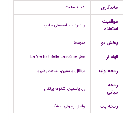
ماندگاری
۶ تا ۸ ساعت
موقعیت
روزمره و مراسم‌های خاص
استفاده
پخش بو
متوسط
الهام از
عطر La Vie Est Belle Lancôme
رایحه اولیه
پرتقال، یاسمین، نت‌های شیرین
رایحه
رز، یاسمین، شکوفه پرتقال
میانی
رایحه پایه
وانیل، پچولی، مشک