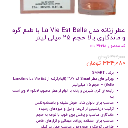
عطر زنانه مدل La Vie Est Belle با طبع گرم
و ماندگاری بالا حجم 25 میلی لیتر
کد محصول: ms-46218
۴۶۴,۰۰۰ تومان
۳۳۴,۰۸۰ تومان
برند : SMART
ویژگی‌های عطر Smart کد 387 (الهام‌گرفته از Lancôme La Vie Est
Belle) – حجم 25 میلی‌لیتر
رایحه‌ای گرم، شیرین و زنانه با الهام از عطر محبوب لانکوم لا وی است
بله
مناسب برای بانوان شاد، خوش‌سلیقه و بااعتمادبه‌نفس
ترکیب دل‌نشینی از گل‌ها، وانیل و میوه‌های رسیده
ماندگاری مناسب و پخش بوی خوب با توجه به حجم
مناسب برای استفاده روزانه، مهمانی و قرارهای خاص
طراحی کوچک و جمع‌وجور، مناسب حمل در کیف