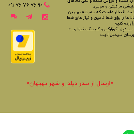
ارد کننده و فروش عمده و تکی کالاهای
​​٩٠ ٧۶ ٧۶ ٧۶ ٠٩١
رایشی مراقبتی و مویی.
اعث افتخار ماست که همیشه بهترین
لا ها را برای شما تامین و نیاز های شما
آورده کنیم.
 سیمپل، کوزارکس، کلینیک، نیوا و...»
برسان سیمپل لایت
«​ارسال از بندر دیلم و شهر بهبهان»