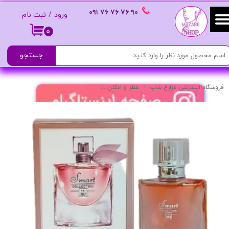
٩٠ ٧۶ ٧۶ ٧۶
٠٩١
ورود
/
ثبت نام
حساب کاربری من
۰
تغییر گذر واژه
جستجو
سفارشات
فروشگاه اینترنتی مزارع شاپ
عطر و ادکلن
عطر زنانه مدل La Vie Est Belle با طبع گرم و ماندگاری بالا حجم 25 میلی لیتر
خروج از حساب کاربری