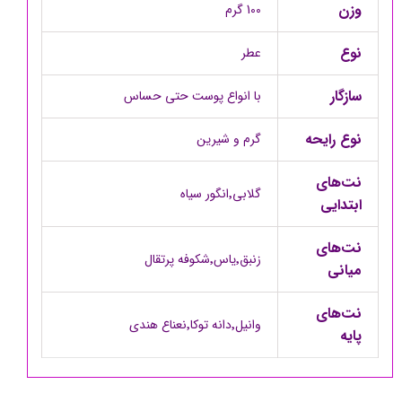
وزن
100 گرم
نوع
عطر
سازگار
با انواع پوست حتی حساس
نوع رایحه
گرم و شیرین
نت‌های
گلابی٬انگور سیاه
ابتدایی
نت‌های
زنبق٬یاس٬شکوفه پرتقال
میانی
نت‌های
وانیل٬دانه توکا٬نعناع هندی
پایه