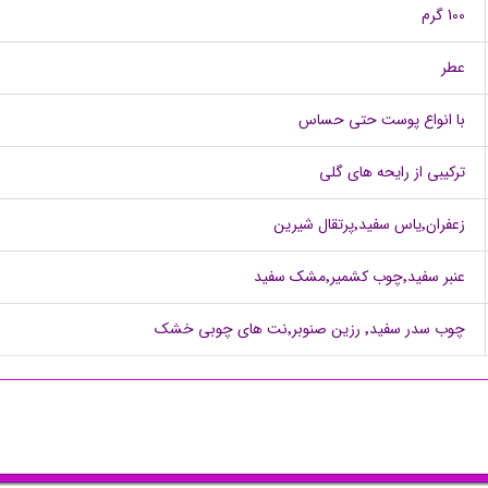
100 گرم
عطر
با انواع پوست حتی حساس
ترکیبی از رایحه های گلی
زعفران٬یاس سفید٬پرتقال شیرین
عنبر سفید٬چوب کشمیر٬مشک سفید
چوب سدر سفید٬ رزین صنوبر٬نت های چوبی خشک