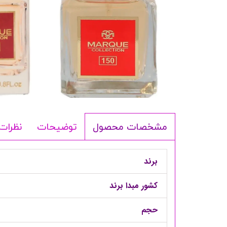
شامپو بدن
ترمیم کننده
لوسیون بدن
اسپری بدن
ماسک مو
مام
اصلاح آقایان
شوینده
توضیحات
نظرات
مشخصات محصول
لوازم برقی
برند
کشور مبدا برند
حجم