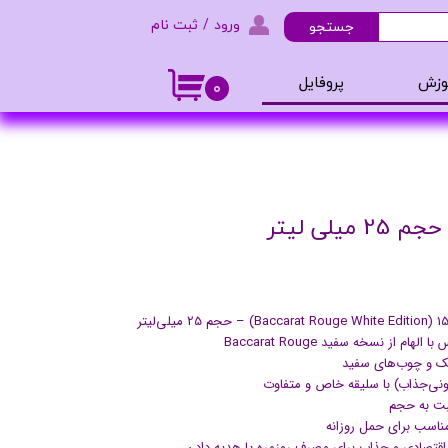
ورود
/
ثبت نام
جستجو
حساب کاربری من
وزش
پروفایل
۰
تغییر گذر واژه
و ادکلن
سفارشات
خروج از حساب کاربری
یلی لیتر
 از نسخه سفید Baccarat Rouge
شک و چوب‌های سفید
یونی‌جذاب) با سلیقه خاص و متفاوت
بت به حجم
اسب برای حمل روزانه