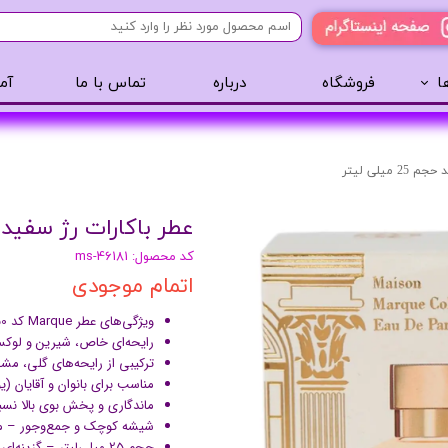
ا
فروشگاه
درباره
تماس با ما
آم
آرایشی
مراقبت مو
عطر 
پنکک
سایه ابرو
 میلی لیتر
رژگونه
اسپری مو
عطر باکارات رژ سفید حجم 25 م
تینت لب
روغن مو
کد محصول: ms-46181
رژ لب
ژل مو
اتمام موجودی
ریمل
سرم مو
کرم پودر
کرم مو
ویژگی‌های عطر Marque کد 150 (Baccarat Rouge White Edition) – حجم 25 میلی‌لیتر
رایحه‌ای خاص، شیرین و لوکس با الهام
لیپ گلاس
حالت دهنده مو
ترکیبی از رایحه‌های گلی، م
ریمل
شامپو سر
مناسب برای بانوان و آقایان (
ماندگاری و پخش بوی بالا نس
خط چشم
شیشه کوچک و جمع‌وجور – من
سایه چشم
حجم 25 میلی‌لیتر – گزینه‌ای اقتصادی و جذاب برای مصرف روزمره یا هدیه دادن