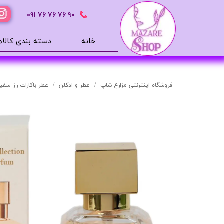
٩٠ ٧۶ ٧۶ ٧۶
٠٩١
خانه
دسته بندی کالاه
محصولات بهداشتی
ضد آفتاب
فروشگاه اینترنتی مزارع شاپ
عطر و ادکلن
عطر باکارات رژ سفید حجم 25
بالم لب
افترشیو
آب رسان
مرطوب کننده
تونر
ژل شستشوی صورت
میسلار
دور چشم
سرم های پوستی