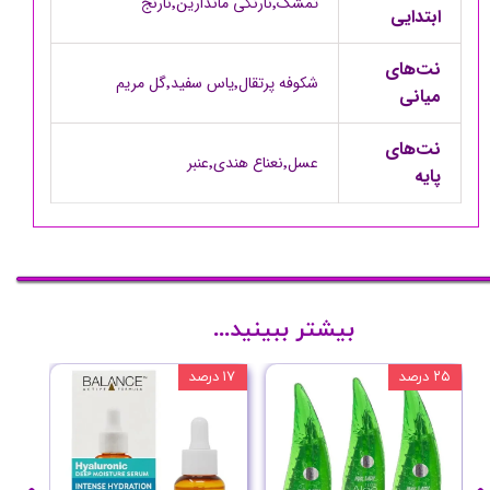
تمشک٬نارنگی ماندارین٬نارنج
ابتدایی
نت‌های
شکوفه پرتقال٬یاس سفید٬گل مریم
میانی
نت‌های
عسل٬نعناع هندی٬عنبر
پایه
بیشتر ببینید...
۲۵ درصد
۱۷ درصد
۲۰ درصد