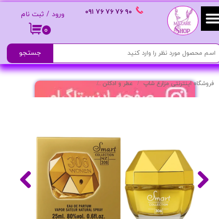
٩٠ ٧۶ ٧۶ ٧۶
٠٩١
ورود
/
ثبت نام
حساب کاربری من
۰
تغییر گذر واژه
جستجو
سفارشات
فروشگاه اینترنتی مزارع شاپ
عطر و ادکلن
عطر لیدی میلیون حجم 25 میلی لیتر
خروج از حساب کاربری