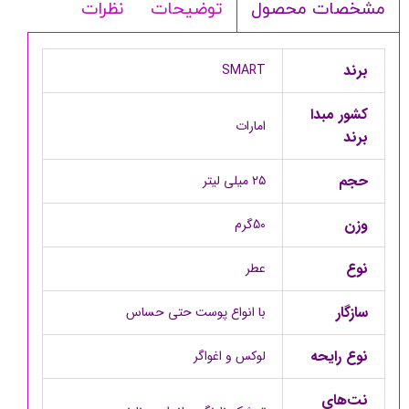
توضیحات
نظرات
مشخصات محصول
برند
SMART
کشور مبدا
امارات
برند
حجم
۲۵ میلی لیتر
وزن
50گرم
نوع
عطر
سازگار
با انواع پوست حتی حساس
نوع رایحه
لوکس و اغواگر
نت‌های