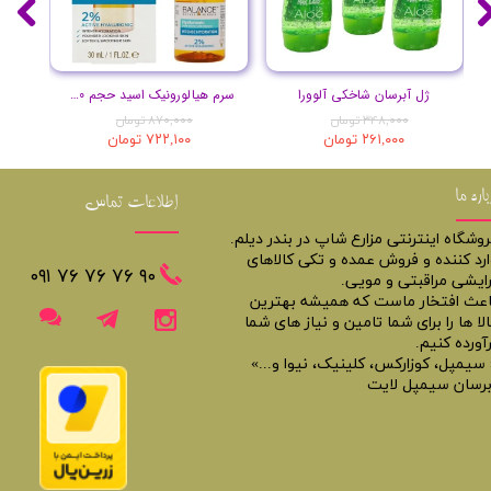
ژل آبرسان شاخکی آلوورا
سرم هیالورونیک اسید حجم 30 میلی لیتر
۳۴۸,۰۰۰ تومان
۸۷۰,۰۰۰ تومان
۲۶۱,۰۰۰ تومان
۷۲۲,۱۰۰ تومان
باره ما
اطلاعات تماس
روشگاه اینترنتی مزارع شاپ در بندر دیلم.
ارد کننده و فروش عمده و تکی کالاهای
​​٩٠ ٧۶ ٧۶ ٧۶ ٠٩١
رایشی مراقبتی و مویی.
اعث افتخار ماست که همیشه بهترین
لا ها را برای شما تامین و نیاز های شما
آورده کنیم.
 سیمپل، کوزارکس، کلینیک، نیوا و...»
برسان سیمپل لایت