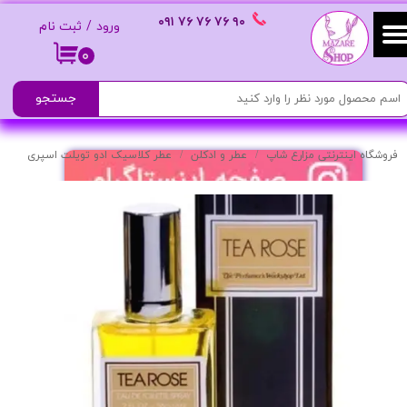
٩٠ ٧۶ ٧۶ ٧۶
٠٩١
ورود
/
ثبت نام
حساب کاربری من
۰
تغییر گذر واژه
جستجو
سفارشات
فروشگاه اینترنتی مزارع شاپ
عطر و ادکلن
عطر کلاسیک ادو تویلت اسپری
خروج از حساب کاربری