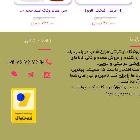
ژل آبرسان شاخکی آلوورا
سرم هیالورونیک اسید حجم 30 میلی لیتر
۳۴۸,۰۰۰ تومان
۸۷۰,۰۰۰ تومان
۲۶۱,۰۰۰ تومان
۷۲۲,۱۰۰ تومان
باره ما
اطلاعات تماس
روشگاه اینترنتی مزارع شاپ در بندر دیلم.
ارد کننده و فروش عمده و تکی کالاهای
​​٩٠ ٧۶ ٧۶ ٧۶ ٠٩١
رایشی مراقبتی و مویی.
اعث افتخار ماست که همیشه بهترین
لا ها را برای شما تامین و نیاز های شما
آورده کنیم.
 سیمپل، کوزارکس، کلینیک، نیوا و...»
برسان سیمپل لایت