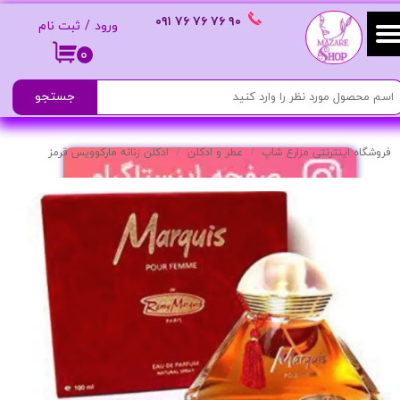
٩٠ ٧۶ ٧۶ ٧۶
٠٩١
ورود
/
ثبت نام
حساب کاربری من
۰
تغییر گذر واژه
جستجو
سفارشات
فروشگاه اینترنتی مزارع شاپ
عطر و ادکلن
ادکلن زنانه مارکوویس قرمز
خروج از حساب کاربری