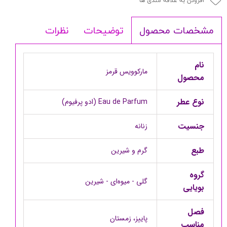
افزودن به علاقه مندی ها
توضیحات
نظرات
مشخصات محصول
نام
مارکوویس قرمز
محصول
نوع عطر
Eau de Parfum (ادو پرفیوم)
جنسیت
زنانه
طبع
گرم و شیرین
گروه
گلی - میوه‌ای - شیرین
بویایی
فصل
پاییز، زمستان
مناسب