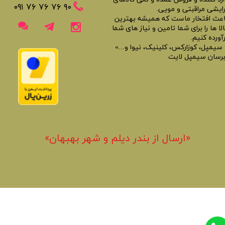
​​٩٠ ٧۶ ٧۶ ٧۶ ٠٩١
رایشی مراقبتی و مویی.
اعث افتخار ماست که همیشه بهترین
لا ها را برای شما تامین و نیاز های شما
آورده کنیم.
 سیمپل، کوزارکس، کلینیک، نیوا و...»
برسان سیمپل لایت
«​ارسال از بندر دیلم و شهر بهبهان»