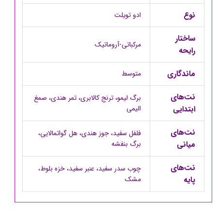
نوع
ادو تویلت
ساختار
مرکباتی-آروماتیک
رایحه
ماندگاری
متوسط
نت‌های
برگ لیمو، ترنج کالابری، تمر هندی، صمغ
ابتدایی
الیمی
نت‌های
فلفل سفید، جوز هندی، هل گواتمالایی،
میانی
برگ بنفشه
نت‌های
چوب سدر سفید، عنبر سفید، خزه بلوط،
پایه
مشک