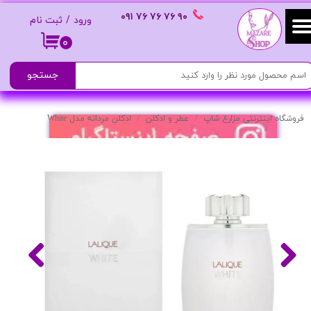
٩٠ ٧۶ ٧۶ ٧۶
٠٩١
ورود
/
ثبت نام
حساب کاربری من
۰
تغییر گذر واژه
جستجو
سفارشات
فروشگاه اینترنتی مزارع شاپ
عطر و ادکلن
ادکلن مردانه مدل White
خروج از حساب کاربری