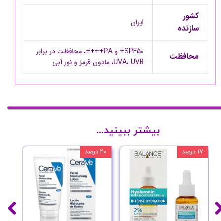
کشور
ایران
سازنده
SPF50+ و PA++++، محافظت در برابر
محافظت
UVA، UVB، مادون قرمز و نور آبی
بیشتر ببینید...
۱۷ درصد
۲۰ درصد
۱۰ درصد