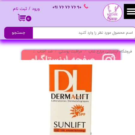
٩٠ ٧۶ ٧۶ ٧۶
٠٩١
ورود
/
ثبت نام
حساب کاربری من
۰
تغییر گذر واژه
جستجو
سفارشات
فروشگاه اینترنتی مزارع شاپ
مراقبت پوستی
ضد آفتاب
ضد آفتاب صورت مدل
خروج از حساب کاربری