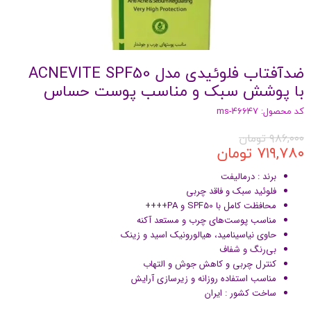
ضدآفتاب فلوئیدی مدل ACNEVITE SPF50
با پوشش سبک و مناسب پوست حساس
کد محصول: ms-46647
۹۸۶,۰۰۰ تومان
۷۱۹,۷۸۰ تومان
برند : درمالیفت
فلوئید سبک و فاقد چربی
محافظت کامل با SPF50 و PA++++
مناسب پوست‌های چرب و مستعد آکنه
حاوی نیاسینامید، هیالورونیک اسید و زینک
بی‌رنگ و شفاف
کنترل چربی و کاهش جوش و التهاب
مناسب استفاده روزانه و زیرسازی آرایش
ساخت کشور : ایران