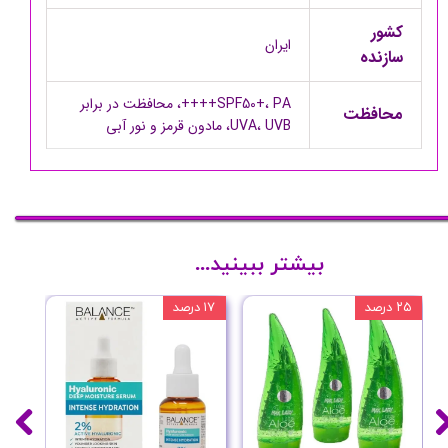
کشور
ایران
سازنده
SPF50+، PA++++، محافظت در برابر
محافظت
UVA، UVB، مادون قرمز و نور آبی
بیشتر ببینید...
۲۵ درصد
۱۷ درصد
۲۰ درصد