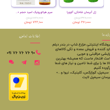
ژل آبرسان شاخکی آلوورا
سرم هیالورونیک اسید حجم 30 میلی لیتر
۳۴۸,۰۰۰ تومان
۸۷۰,۰۰۰ تومان
۲۶۱,۰۰۰ تومان
۷۲۲,۱۰۰ تومان
باره ما
اطلاعات تماس
روشگاه اینترنتی مزارع شاپ در بندر دیلم.
ارد کننده و فروش عمده و تکی کالاهای
​​٩٠ ٧۶ ٧۶ ٧۶ ٠٩١
رایشی مراقبتی و مویی.
اعث افتخار ماست که همیشه بهترین
لا ها را برای شما تامین و نیاز های شما
آورده کنیم.
 سیمپل، کوزارکس، کلینیک، نیوا و...»
برسان سیمپل لایت