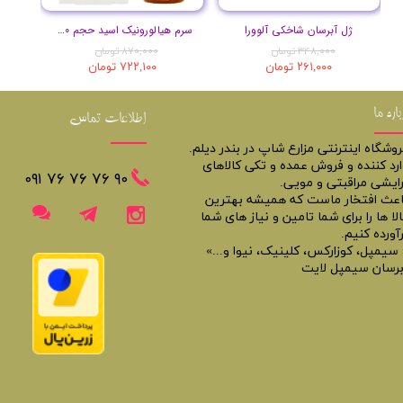
ژل آبرسان شاخکی آلوورا
سرم هیالورونیک اسید حجم 30 میلی لیتر
۳۴۸,۰۰۰ تومان
۸۷۰,۰۰۰ تومان
۲۶۱,۰۰۰ تومان
۷۲۲,۱۰۰ تومان
باره ما
اطلاعات تماس
روشگاه اینترنتی مزارع شاپ در بندر دیلم.
ارد کننده و فروش عمده و تکی کالاهای
​​٩٠ ٧۶ ٧۶ ٧۶ ٠٩١
رایشی مراقبتی و مویی.
اعث افتخار ماست که همیشه بهترین
لا ها را برای شما تامین و نیاز های شما
آورده کنیم.
 سیمپل، کوزارکس، کلینیک، نیوا و...»
برسان سیمپل لایت