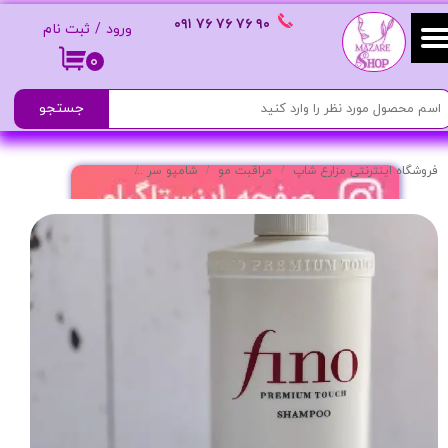
٩٠ ٧۶ ٧۶ ٧۶
٠٩١
ورود
/
ثبت نام
حساب کاربری من
۰
تغییر گذر واژه
جستجو
سفارشات
فروشگاه اینترنتی مزارع شاپ
مراقبت مو
شامپو سر
شامپو تقویت‌کننده و ترمیم‌کننده مو مدل Premium Touch حجم ۵۵۰
خروج از حساب کاربری