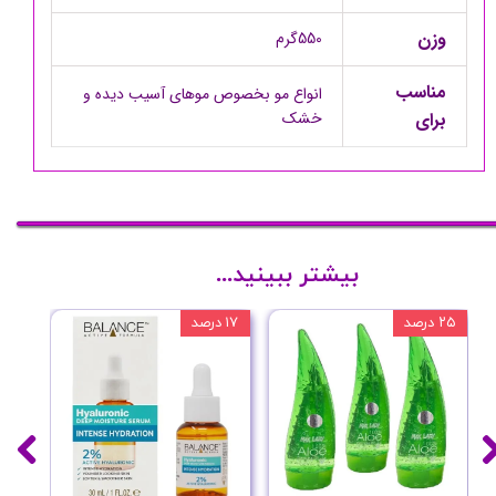
وزن
550گرم
مناسب
انواع مو بخصوص موهای آسیب دیده و
برای
خشک
بیشتر ببینید...
۲۵ درصد
۱۷ درصد
۲۰ درصد