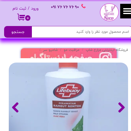
٩٠ ٧۶ ٧۶ ٧۶
٠٩١
ورود
/
ثبت نام
حساب کاربری من
۰
تغییر گذر واژه
جستجو
سفارشات
فروشگاه اینترنتی مزارع شاپ
مراقبت مو
شامپو سر
شامپو ضدریزش مدل Perawatan Rambut Rontok
خروج از حساب کاربری