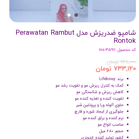
شامپو ضدریزش مدل Perawatan Rambut
Rontok
کد محصول: ms-45911
۹۲۸,۰۰۰ تومان
۷۳۳,۱۲۰ تومان
برند: Lifebouy
کمک به کنترل ریزش مو و تقویت رشد مو
کاهش ریزش و شکستگی مو
تقویت کننده و تغذیه کننده مو
حاوی آلوئه ورا و پروتئین شیر
جلوگیری از ایجاد شوره و قارچ
نرم کننده و براق کننده مو
مناسب انواع مو
حجم: 680 میل
کشور تولید کننده: اندونزی