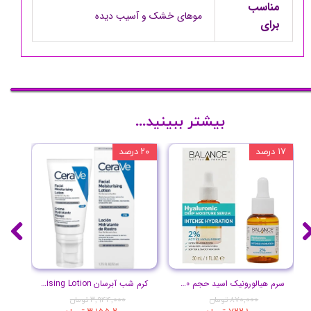
مناسب
موهای خشک و آسیب دیده
برای
بیشتر ببینید...
۱۷ درصد
۲۰ درصد
۱۰ درصد
سرم هیالورونیک اسید حجم 30 میلی لیتر
کرم شب آبرسان Facial Moisturising Lotion
پ
۸۷۰,۰۰۰ تومان
۳,۹۴۴,۰۰۰ تومان