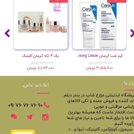
کرم شب آبرسان Facial Moisturising Lotion
پک 3 تکه آبرسان کلینیک
۳,۹۴۴,۰۰۰ تومان
۹,۸۶۰,۰۰۰ تومان
۳,۱۵۵,۲۰۰ تومان
۸,۸۷۴,۰۰۰ تومان
باره ما
اطلاعات تماس
روشگاه اینترنتی مزارع شاپ در بندر دیلم.
ارد کننده و فروش عمده و تکی کالاهای
​​٩٠ ٧۶ ٧۶ ٧۶ ٠٩١
رایشی مراقبتی و مویی.
اعث افتخار ماست که همیشه بهترین
لا ها را برای شما تامین و نیاز های شما
آورده کنیم.
 سیمپل، کوزارکس، کلینیک، نیوا و...»