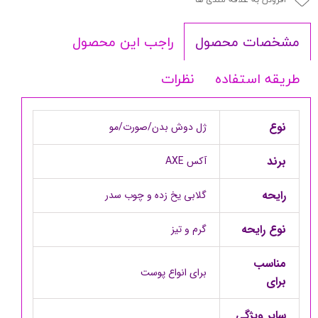
راجب این محصول
مشخصات محصول
طریقه استفاده
نظرات
نوع
ژل دوش بدن/صورت/مو
برند
آکس AXE
رایحه
گلابی یخ زده و چوب سدر
نوع رایحه
گرم و تیز
مناسب
برای انواع پوست
برای
سایر ویژگی