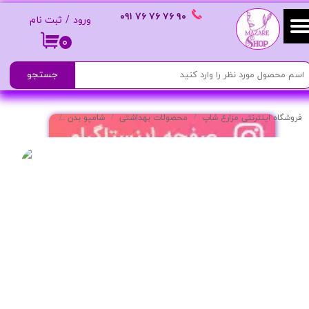
٩٠ ٧۶ ٧۶ ٧۶
٠٩١
ورود
/
ثبت نام
حساب کاربری من
۰
تغییر گذر واژه
جستجو
سفارشات
فروشگاه اینترنتی مزارع شاپ
محصولات بهداشتی
شامپو بدن
شامپو سه کاره مر
خروج از حساب کاربری