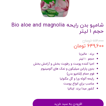
شامپو بدن رایحه Bio aloe and magnolia
حجم 1 لیتر
۸۱۲,۰۰۰ تومان
۶۴۹,۶۰۰ تومان
برند : مالیزیا
حجم : 1 لیتر
احیا کننده پوست و رطوبت بخش و آرامش بخش
بدون پارابن سیلیکون و نمک های آلومینیوم
فوم حمام (شامپو بدن)
رایحه آلوئه ورا و گل مگنولیا
مناسب برای انواع پوست
کشور مبدا برند: ایتالیا
افزودن به سبد خرید