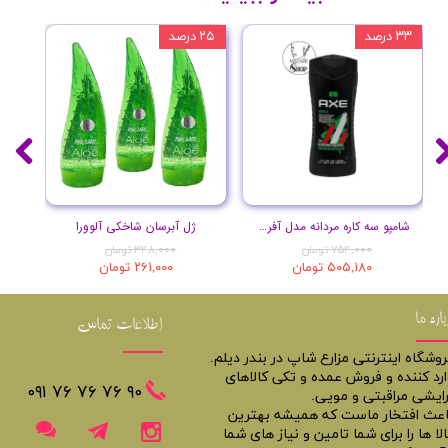
۳۳ درصد
۲۵ درصد
۲۰ درصد
شامپو سه کاره مردانه مدل آفریقا حجم 400 میل
ژل آبرسان شاخکی آلوورا
۷۵۴,۰۰۰ تومان
۳۴۸,۰۰۰ تومان
۵۰۵,۱۸۰ تومان
۲۶۱,۰۰۰ تومان
باره ما
اطلاعات تماس
روشگاه اینترنتی مزارع شاپ در بندر دیلم.
ارد کننده و فروش عمده و تکی کالاهای
​​٩٠ ٧۶ ٧۶ ٧۶ ٠٩١
رایشی مراقبتی و مویی.
اعث افتخار ماست که همیشه بهترین
لا ها را برای شما تامین و نیاز های شما