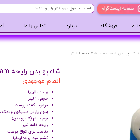
ا
فروشگاه
درباره
تماس با ما
آم
آرایشی
مراقبت مو
عطر 
پنکک
سایه ابرو
شامپو بدن رایحه Milk cream حجم 1 لیتر
رژگونه
اسپری مو
شامپو بدن رایحه Milk cream حجم 1 لیتر
تینت لب
روغن مو
اتمام موجودی
رژ لب
ژل مو
ریمل
سرم مو
برند : مالیزیا
حجم : 1 لیتر
کرم پودر
کرم مو
مرطوب کننده پوست
لیپ گلاس
حالت دهنده مو
بدون پارابن سیلیکون و نمک ه
فوم حمام (شامپو بدن)
ریمل
شامپو سر
رایحه خامه شیر
خط چشم
مناسب برای انواع پوست
کشور مبدا برند: ایتالیا
سایه چشم