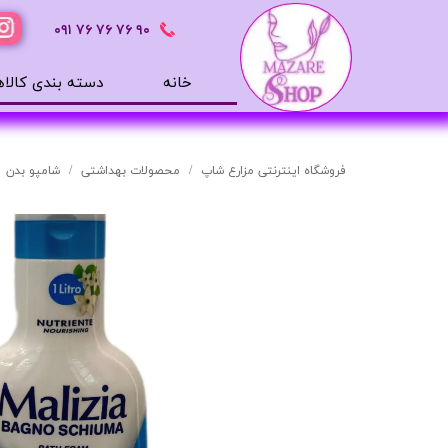
٩٠ ٧۶ ٧۶ ٧۶
٠٩١
خانه
دسته بندی کالاه
محصولات بهداشتی
ضد آفتاب
فروشگاه اینترنتی مزارع شاپ
محصولات بهداشتی
شامپو بدن
بالم لب
افترشیو
آب رسان
مرطوب کننده
تونر
ژل شستشوی صورت
میسلار
دور چشم
سرم های پوستی