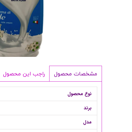
شامپو بدن
ترمیم کننده
لوسیون بدن
اسپری بدن
ماسک مو
مام
اصلاح آقایان
شوینده
راجب این محصول
مشخصات محصول
لوازم برقی
نوع محصول
برند
مدل