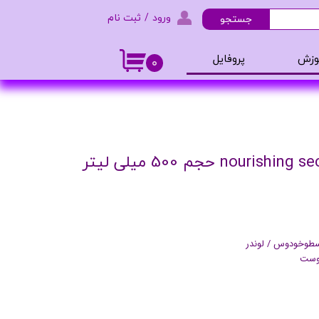
ورود
/
ثبت نام
جستجو
حساب کاربری من
وزش
پروفایل
۰
تغییر گذر واژه
و ادکلن
سفارشات
خروج از حساب کاربری
سطوخودوس / لوندر
پوست