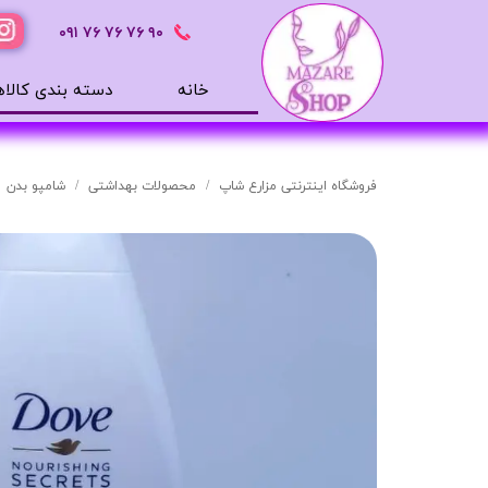
٩٠ ٧۶ ٧۶ ٧۶
٠٩١
خانه
دسته بندی کالاه
محصولات بهداشتی
ضد آفتاب
فروشگاه اینترنتی مزارع شاپ
محصولات بهداشتی
شامپو بدن
بالم لب
افترشیو
آب رسان
مرطوب کننده
تونر
ژل شستشوی صورت
میسلار
دور چشم
سرم های پوستی