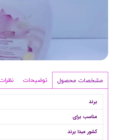
شامپو بدن
ترمیم کننده
لوسیون بدن
اسپری بدن
ماسک مو
مام
اصلاح آقایان
شوینده
توضیحات
نظرات
مشخصات محصول
لوازم برقی
برند
مناسب برای
کشور مبدا برند