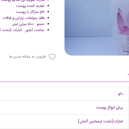
تغذیه کننده پوست
پرایمر
ph سازگار با پوست
فاقد سولفات، پارابن و فتالات
حجم : 500 میلی لیتر
ساخت کشور : امارات (تحت ل
افزودن به علاقه مندی ها
مکمل ها
داو
برای انواع پوست
امارات(تحت لیسانس آلمان)