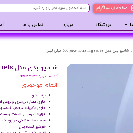
ا
فروشگاه
درباره
تماس با ما
آم
آرایشی
مراقبت مو
عطر 
پنکک
سایه ابرو
شامپو بدن مدل nourishing secrets حجم 500 میلی لیتر
رژگونه
اسپری مو
شامپو بدن مدل nourishing secrets حجم 500 میلی لیتر
تینت لب
روغن مو
کد محصول: ms-45934
رژ لب
ژل مو
اتمام موجودی
ریمل
سرم مو
کرم پودر
کرم مو
برند : داو
حاوی عصاره رزماری و روغن ا
لیپ گلاس
حالت دهنده مو
حاوی ترکیبات مرطوب کننده 
ریمل
شامپو سر
افزایش نرمی و لطافت پوست
عدم ایجاد خشکی در پوست
خط چشم
خوشبو کننده بدن
سایه چشم
قدرت شویندگی ملایم پوست