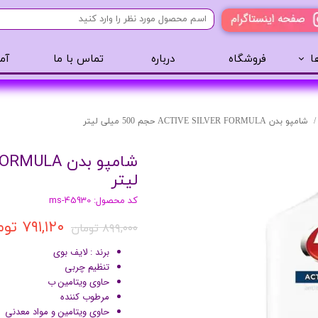
ا
فروشگاه
درباره
تماس با ما
آم
آرایشی
مراقبت مو
عطر 
پنکک
سایه ابرو
شامپو بدن ACTIVE SILVER FORMULA حجم 500 میلی لیتر
رژگونه
اسپری مو
تینت لب
روغن مو
لیتر
رژ لب
ژل مو
کد محصول: ms-45930
ریمل
سرم مو
۷۹۱,۱۲۰ تومان
۸۹۹,۰۰۰ تومان
کرم پودر
کرم مو
لیپ گلاس
حالت دهنده مو
برند : لایف بوی
تنظیم چربی
ریمل
شامپو سر
حاوی ویتامین ب
خط چشم
مرطوب کننده
حاوی ویتامین و مواد معدنی
سایه چشم