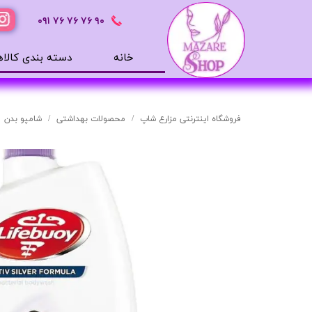
٩٠ ٧۶ ٧۶ ٧۶
٠٩١
خانه
دسته بندی کالاه
محصولات بهداشتی
ضد آفتاب
فروشگاه اینترنتی مزارع شاپ
محصولات بهداشتی
شامپو بدن
بالم لب
افترشیو
آب رسان
مرطوب کننده
تونر
ژل شستشوی صورت
میسلار
دور چشم
سرم های پوستی