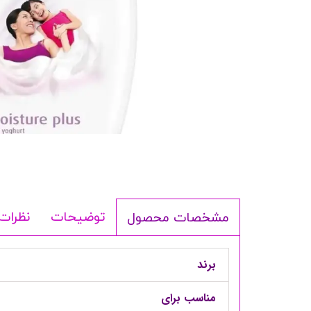
شامپو بدن
ترمیم کننده
لوسیون بدن
اسپری بدن
ماسک مو
مام
اصلاح آقایان
شوینده
لوازم برقی
توضیحات
نظرات
مشخصات محصول
برند
مناسب برای