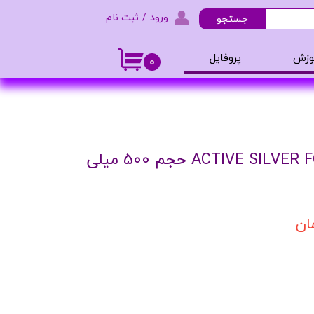
ورود
/
ثبت نام
جستجو
حساب کاربری من
وزش
پروفایل
۰
تغییر گذر واژه
و ادکلن
سفارشات
خروج از حساب کاربری
شامپو بدن ACTIVE SILVER FORMULA حجم 500 میلی