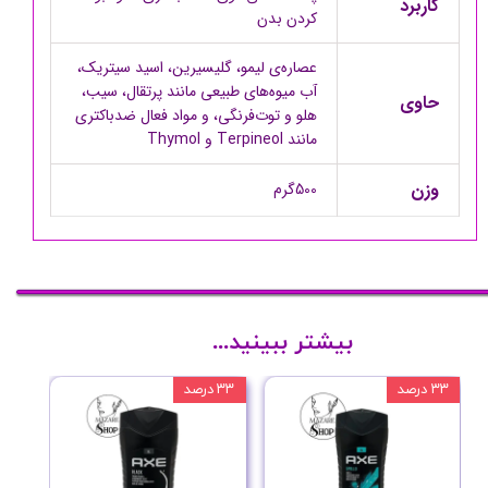
کاربرد
کردن بدن
عصاره‌ی لیمو، گلیسیرین، اسید سیتریک،
آب میوه‌های طبیعی مانند پرتقال، سیب،
حاوی
هلو و توت‌فرنگی، و مواد فعال ضدباکتری
مانند Terpineol و Thymol
وزن
500گرم
بیشتر ببینید...
۳۳ درصد
۳۳ درصد
۳۳ درصد