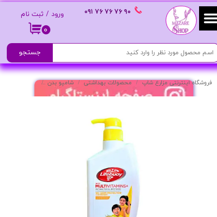
٩٠ ٧۶ ٧۶ ٧۶
٠٩١
ورود
/
ثبت نام
حساب کاربری من
۰
تغییر گذر واژه
جستجو
سفارشات
فروشگاه اینترنتی مزارع شاپ
محصولات بهداشتی
شامپو بدن
شامپو بدن Lemon Fresh مدل مولتی ویتامین حجم 500 میلی لیتر
خروج از حساب کاربری