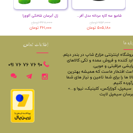
شامپو سه کاره مردانه مدل آفریقا حجم 400 میل
ژل آبرسان شاخکی آلوورا
۷۵۴,۰۰۰ تومان
۳۴۸,۰۰۰ تومان
۵۰۵,۱۸۰ تومان
۲۶۱,۰۰۰ تومان
باره ما
اطلاعات تماس
روشگاه اینترنتی مزارع شاپ در بندر دیلم.
ارد کننده و فروش عمده و تکی کالاهای
​​٩٠ ٧۶ ٧۶ ٧۶ ٠٩١
رایشی مراقبتی و مویی.
اعث افتخار ماست که همیشه بهترین
لا ها را برای شما تامین و نیاز های شما
آورده کنیم.
 سیمپل، کوزارکس، کلینیک، نیوا و...»
برسان سیمپل لایت