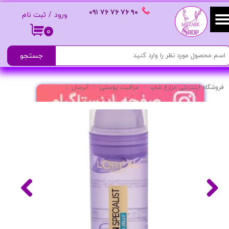
٩٠ ٧۶ ٧۶ ٧۶
٠٩١
ورود
/
ثبت نام
حساب کاربری من
۰
تغییر گذر واژه
جستجو
سفارشات
فروشگاه اینترنتی مزارع شاپ
مراقبت پوستی
آبرسان
سرم آبرسان و کپسولی ه
خروج از حساب کاربری