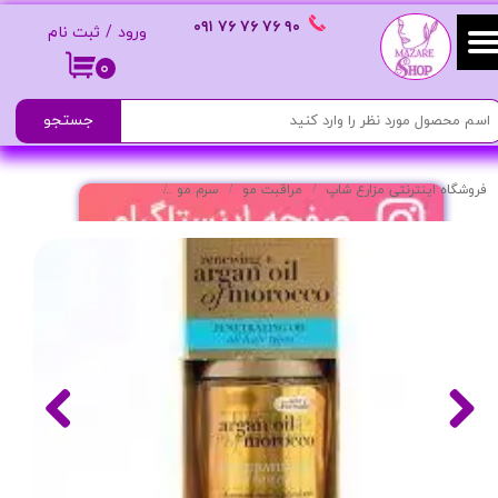
٩٠ ٧۶ ٧۶ ٧۶
٠٩١
ورود
/
ثبت نام
حساب کاربری من
۰
تغییر گذر واژه
جستجو
سفارشات
فروشگاه اینترنتی مزارع شاپ
مراقبت مو
سرم مو
روغن مو مدل Penetrating Oil حاوی روغن آرگان مراکشی حجم 100 میل
خروج از حساب کاربری