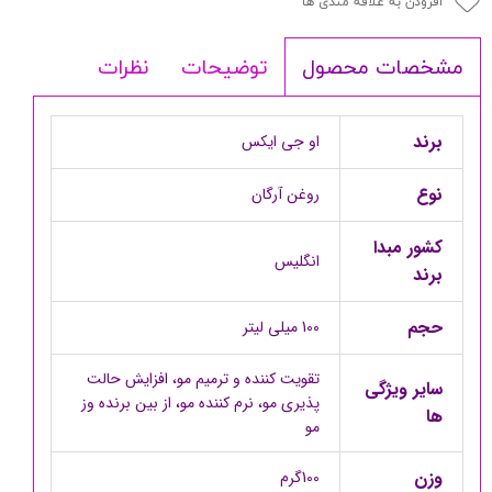
افزودن به علاقه مندی ها
توضیحات
نظرات
مشخصات محصول
برند
او جی ایکس
نوع
روغن آرگان
کشور مبدا
انگلیس
برند
حجم
100 میلی لیتر
تقویت کننده و ترمیم مو، افزایش حالت
سایر ویژگی
پذیری مو، نرم کننده مو، از بین برنده وز
ها
مو
وزن
100گرم