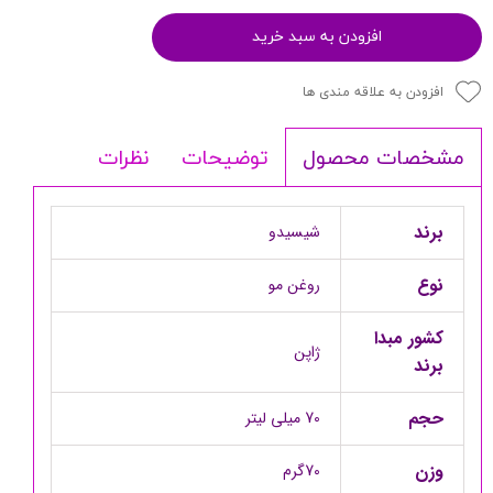
افزودن به سبد خرید
افزودن به علاقه مندی ها
توضیحات
نظرات
مشخصات محصول
برند
شیسیدو
نوع
روغن مو
کشور مبدا
ژاپن
برند
حجم
70 میلی لیتر
وزن
70گرم