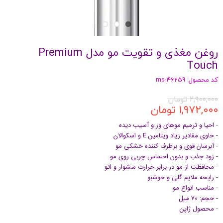
روغن مغذی و تقویت مو مدل Premium
Touch
کد محصول: ms-46259
۲,۹۰۰,۰۰۰ تومان
۱,۹۷۲,۰۰۰ تومان
- احیا و ترمیم موهای وز و آسیب دیده
- حاوی مقادیر زیاد ویتامین E و اسکوالان
- آبرسان قوی و برطرف کننده خشکی مو
- زود جذب و بدون احساس چربی روی مو
- محافظت از مو در برابر حرارت سشوار و اتو
- رایحه ملایم گلی و خوشبو
- مناسب انواع مو
- حجم: 70 میل
- محصول ژاپن