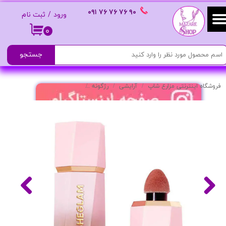
٩٠ ٧۶ ٧۶ ٧۶
٠٩١
ورود
/
ثبت نام
حساب کاربری من
۰
تغییر گذر واژه
جستجو
سفارشات
فروشگاه اینترنتی مزارع شاپ
آرایشی
رژگونه
رژگونه مدل Devoted | ایجاد رنگ طبیعی و شادابی گونه‌ها
خروج از حساب کاربری