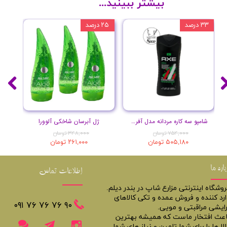
بیشتر ببینید...
۳۳ درصد
۲۵ درصد
۲۰ درصد
شامپو سه کاره مردانه مدل آفریقا حجم 400 میل
ژل آبرسان شاخکی آلوورا
۷۵۴,۰۰۰ تومان
۳۴۸,۰۰۰ تومان
۵۰۵,۱۸۰ تومان
۲۶۱,۰۰۰ تومان
باره ما
اطلاعات تماس
روشگاه اینترنتی مزارع شاپ در بندر دیلم.
ارد کننده و فروش عمده و تکی کالاهای
​​٩٠ ٧۶ ٧۶ ٧۶ ٠٩١
رایشی مراقبتی و مویی.
اعث افتخار ماست که همیشه بهترین
لا ها را برای شما تامین و نیاز های شما