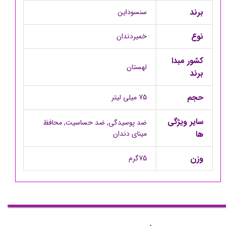
برند
سنسوداین
نوع
خمیردندان
کشور مبدا
لهستان
برند
حجم
75 میلی لیتر
سایر ویژگی
ضد پوسیدگی, ضد حساسیت, محافظ
ها
مینای دندان
وزن
75گرم