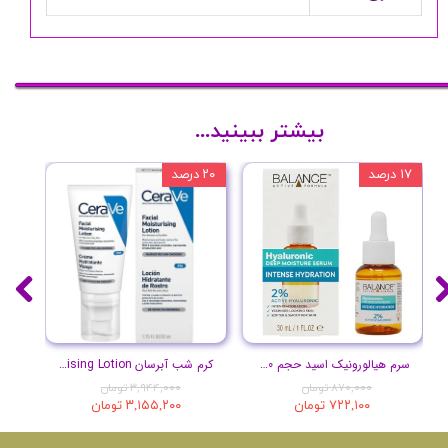
بیشتر ببینید...
۱۷ درصد
۲۰ درصد
۱۰ درصد
سرم هیالورونیک اسید حجم 30 میلی لیتر
کرم شب آبرسان Facial Moisturising Lotion
پ
۸۷۰,۰۰۰ تومان
۳,۹۴۴,۰۰۰ تومان
۷۲۲,۱۰۰ تومان
۳,۱۵۵,۲۰۰ تومان