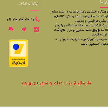
باره ما
اطلاعات تماس
روشگاه اینترنتی مزارع شاپ در بندر دیلم.
ارد کننده و فروش عمده و تکی کالاهای
​​٩٠ ٧۶ ٧۶ ٧۶ ٠٩١
رایشی مراقبتی و مویی.
اعث افتخار ماست که همیشه بهترین
لا ها را برای شما تامین و نیاز های شما
آورده کنیم.
 سیمپل، کوزارکس، کلینیک، نیوا و...»
برسان سیمپل لایت
«​ارسال از بندر دیلم و شهر بهبهان»