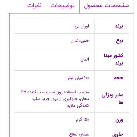
توضیحات
نظرات
مشخصات محصول
برند
اورال بی
نوع
خمیردندان
کشور مبدا
آلمان
برند
حجم
100 میلی لیتر
مناسب استفاده روزانه، متناسب کننده PH
سایر ویژگی
دهان، جلوگیری از بروز جرم، سفید
ها
کنندگی ملایم
وزن
150 گرم
حاوی
عصاره نعناع