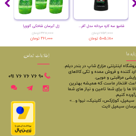
شامپو سه کاره مردانه مدل آفریقا حجم 400 میل
ژل آبرسان شاخکی آلوورا
۷۵۴,۰۰۰ تومان
۳۴۸,۰۰۰ تومان
۵۰۵,۱۸۰ تومان
۲۶۱,۰۰۰ تومان
باره ما
اطلاعات تماس
روشگاه اینترنتی مزارع شاپ در بندر دیلم.
ارد کننده و فروش عمده و تکی کالاهای
​​٩٠ ٧۶ ٧۶ ٧۶ ٠٩١
رایشی مراقبتی و مویی.
اعث افتخار ماست که همیشه بهترین
لا ها را برای شما تامین و نیاز های شما
آورده کنیم.
 سیمپل، کوزارکس، کلینیک، نیوا و...»
برسان سیمپل لایت