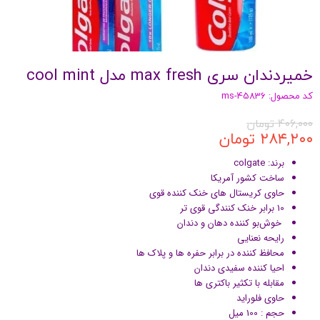
خمیردندان سری max fresh مدل cool mint
کد محصول: ms-45836
۴۰۶,۰۰۰ تومان
۲۸۴,۲۰۰ تومان
برند: colgate
ساخت کشور آمریکا
حاوی کریستال های خنک کننده قوی
10 برابر خنک کنندگی قوی تر
خوش‌بو کننده دهان و دندان
رایحه نعنایی
محافظ کننده در برابر حفره ها و پلاک ها
احیا کننده سفیدی دندان
مقابله با تکثیر باکتری ها
حاوی فلوراید
حجم : 100 میل