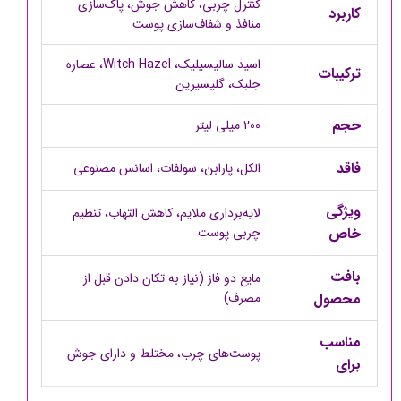
کنترل چربی، کاهش جوش، پاک‌سازی
کاربرد
منافذ و شفاف‌سازی پوست
اسید سالیسیلیک، Witch Hazel، عصاره
ترکیبات
جلبک، گلیسیرین
حجم
200 میلی لیتر
فاقد
الکل، پارابن، سولفات، اسانس مصنوعی
ویژگی
لایه‌برداری ملایم، کاهش التهاب، تنظیم
خاص
چربی پوست
بافت
مایع دو فاز (نیاز به تکان دادن قبل از
محصول
مصرف)
مناسب
پوست‌های چرب، مختلط و دارای جوش
برای