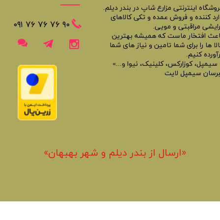
روشگاه اینترنتی مزارع شاپ در بندر دیلم.
ارد کننده و فروش عمده و تکی کالاهای
​​٩٠ ٧۶ ٧۶ ٧۶ ٠٩١
رایشی مراقبتی و مویی.
اعث افتخار ماست که همیشه بهترین
لا ها را برای شما تامین و نیاز های شما
آورده کنیم.
 سیمپل، کوزارکس، کلینیک، نیوا و...»
برسان سیمپل لایت
«​ارسال از بندر دیلم و شهر بهبهان»