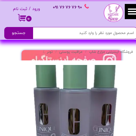
٩٠ ٧۶ ٧۶ ٧۶
٠٩١
ورود
/
ثبت نام
حساب کاربری من
۰
تغییر گذر واژه
جستجو
سفارشات
فروشگاه اینترنتی مزارع شاپ
مراقبت پوستی
تونر
تونر آبرسان و پاک‌کننده پوست خشک
خروج از حساب کاربری