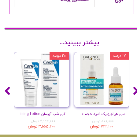
بیشتر ببینید...
۱۷ درصد
۲۰ درصد
۱۰ درصد
سرم هیالورونیک اسید حجم 30 میلی لیتر
کرم شب آبرسان Facial Moisturising Lotion
پ
۸۷۰,۰۰۰ تومان
۳,۹۴۴,۰۰۰ تومان
۷۲۲,۱۰۰ تومان
۳,۱۵۵,۲۰۰ تومان