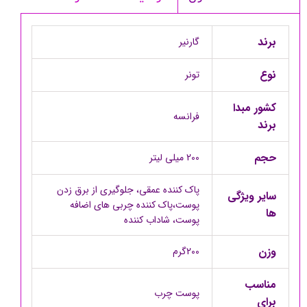
برند
گارنیر
نوع
تونر
کشور مبدا
فرانسه
برند
حجم
200 میلی لیتر
پاک کننده عمقی، جلوگیری از برق زدن
سایر ویژگی
پوست،پاک کننده چربی های اضافه
ها
پوست، شاداب کننده
وزن
200گرم
مناسب
پوست چرب
برای