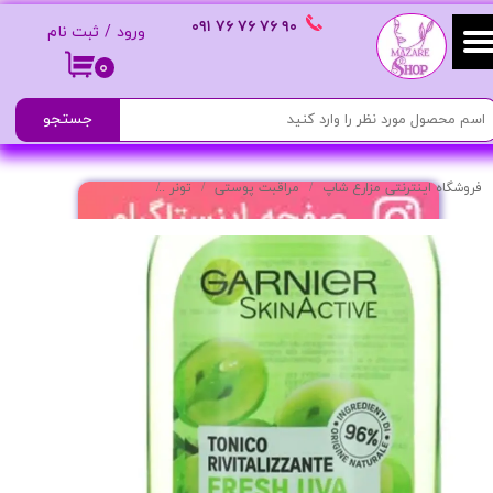
٩٠ ٧۶ ٧۶ ٧۶
٠٩١
ورود
/
ثبت نام
حساب کاربری من
۰
تغییر گذر واژه
جستجو
سفارشات
فروشگاه اینترنتی مزارع شاپ
مراقبت پوستی
تونر
تونر ضد جوش و کنترل چرب
خروج از حساب کاربری