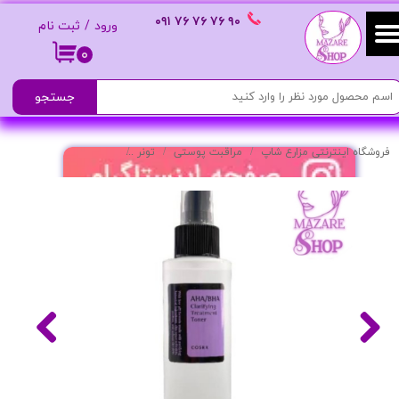
٩٠ ٧۶ ٧۶ ٧۶
٠٩١
ورود
/
ثبت نام
حساب کاربری من
۰
تغییر گذر واژه
جستجو
سفارشات
فروشگاه اینترنتی مزارع شاپ
مراقبت پوستی
تونر
تونر شفاف کننده AHA/BHA
خروج از حساب کاربری