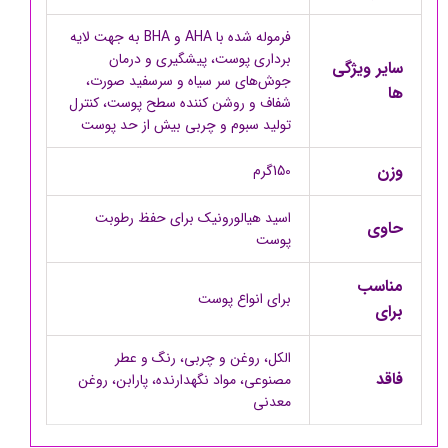
فرموله شده با AHA و BHA به جهت لایه
برداری پوست، پیشگیری و درمان
سایر ویژگی
جوش‌های سر سیاه و سرسفید صورت،
ها
شفاف و روشن کننده سطح پوست، کنترل
تولید سبوم و چربی بیش از حد پوست
وزن
150گرم
اسید هیالورونیک برای حفظ رطوبت
حاوی
پوست
مناسب
برای انواع پوست
برای
الکل، روغن و چربی، رنگ و عطر
فاقد
مصنوعی، مواد نگهدارنده، پارابن، روغن
معدنی