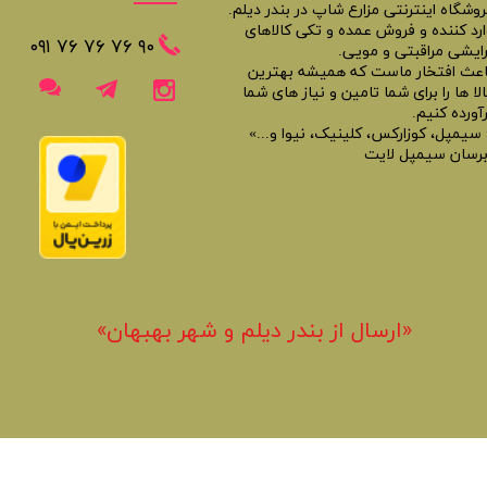
روشگاه اینترنتی مزارع شاپ در بندر دیلم.
ارد کننده و فروش عمده و تکی کالاهای
​​٩٠ ٧۶ ٧۶ ٧۶ ٠٩١
رایشی مراقبتی و مویی.
اعث افتخار ماست که همیشه بهترین
لا ها را برای شما تامین و نیاز های شما
آورده کنیم.
 سیمپل، کوزارکس، کلینیک، نیوا و...»
برسان سیمپل لایت
«​ارسال از بندر دیلم و شهر بهبهان»