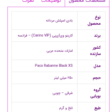
توضیحات
نظرات
مشخصات محصول
نوع
بادی اسپلش مردانه
محصول
برند
کارینو وی‌آی‌پی (Carino VIP) – فرانسه
کشور
امارات متحده عربی
سازنده
مدل
Paco Rabanne Black XS
حجم
250 میلی لیتر
گروه
شرقی – چوبی
بویایی
طبع
تلخ و گرم