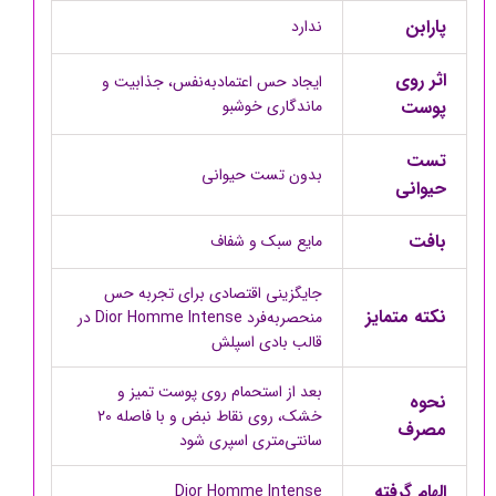
پارابن
ندارد
اثر روی
ایجاد حس اعتمادبه‌نفس، جذابیت و
پوست
ماندگاری خوشبو
تست
بدون تست حیوانی
حیوانی
بافت
مایع سبک و شفاف
جایگزینی اقتصادی برای تجربه حس
نکته متمایز
منحصربه‌فرد Dior Homme Intense در
قالب بادی اسپلش
بعد از استحمام روی پوست تمیز و
نحوه
خشک، روی نقاط نبض و با فاصله ۲۰
مصرف
سانتی‌متری اسپری شود
الهام گرفته
Dior Homme Intense