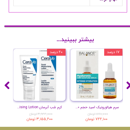
بیشتر ببینید...
۱۷ درصد
۲۰ درصد
۱۰ درصد
سرم هیالورونیک اسید حجم 30 میلی لیتر
کرم شب آبرسان Facial Moisturising Lotion
پ
۸۷۰,۰۰۰ تومان
۳,۹۴۴,۰۰۰ تومان
۷۲۲,۱۰۰ تومان
۳,۱۵۵,۲۰۰ تومان