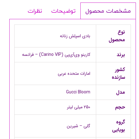
توضیحات
نظرات
مشخصات محصول
نوع
بادی اسپلش زنانه
محصول
برند
کارینو وی‌آی‌پی (Carino VIP) – فرانسه
کشور
امارات متحده عربی
سازنده
مدل
Gucci Bloom
حجم
250 میلی لیتر
گروه
گلی – شیرین
بویایی