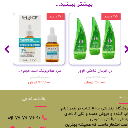
بیشتر ببینید...
۲۵ درصد
۱۷ درصد
۲۰ درصد
ژل آبرسان شاخکی آلوورا
سرم هیالورونیک اسید حجم 30 میلی لیتر
۳۴۸,۰۰۰ تومان
۸۷۰,۰۰۰ تومان
۲۶۱,۰۰۰ تومان
۷۲۲,۱۰۰ تومان
باره ما
اطلاعات تماس
روشگاه اینترنتی مزارع شاپ در بندر دیلم.
ارد کننده و فروش عمده و تکی کالاهای
​​٩٠ ٧۶ ٧۶ ٧۶ ٠٩١
رایشی مراقبتی و مویی.
اعث افتخار ماست که همیشه بهترین