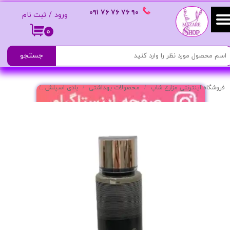
٩٠ ٧۶ ٧۶ ٧۶
٠٩١
ورود
/
ثبت نام
حساب کاربری من
۰
تغییر گذر واژه
جستجو
سفارشات
فروشگاه اینترنتی مزارع شاپ
محصولات بهداشتی
بادی اسپلش
بادی اسپلش مرد
خروج از حساب کاربری