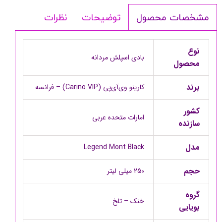
توضیحات
نظرات
مشخصات محصول
نوع
بادی اسپلش مردانه
محصول
برند
کارینو وی‌آی‌پی (Carino VIP) – فرانسه
کشور
امارات متحده عربی
سازنده
مدل
Legend Mont Black
حجم
250 میلی لیتر
گروه
خنک – تلخ
بویایی