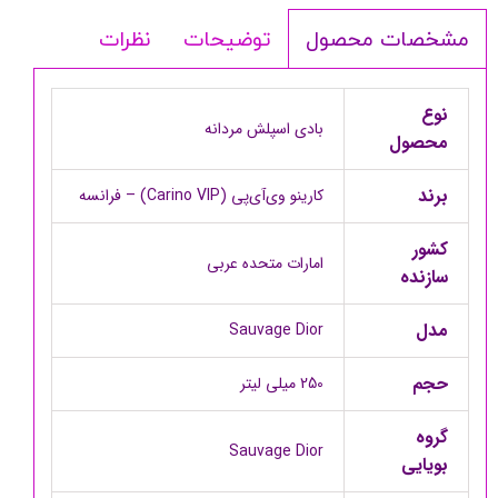
توضیحات
نظرات
مشخصات محصول
نوع
بادی اسپلش مردانه
محصول
برند
کارینو وی‌آی‌پی (Carino VIP) – فرانسه
کشور
امارات متحده عربی
سازنده
مدل
Sauvage Dior
حجم
250 میلی لیتر
گروه
Sauvage Dior
بویایی