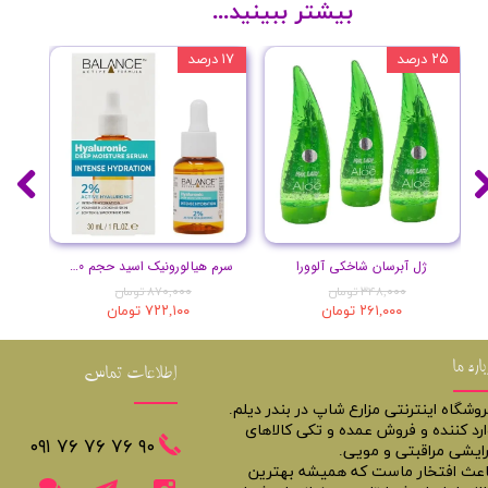
بیشتر ببینید...
۲۵ درصد
۱۷ درصد
۲۰ درصد
ژل آبرسان شاخکی آلوورا
سرم هیالورونیک اسید حجم 30 میلی لیتر
۳۴۸,۰۰۰ تومان
۸۷۰,۰۰۰ تومان
۲۶۱,۰۰۰ تومان
۷۲۲,۱۰۰ تومان
باره ما
اطلاعات تماس
روشگاه اینترنتی مزارع شاپ در بندر دیلم.
ارد کننده و فروش عمده و تکی کالاهای
​​٩٠ ٧۶ ٧۶ ٧۶ ٠٩١
رایشی مراقبتی و مویی.
اعث افتخار ماست که همیشه بهترین