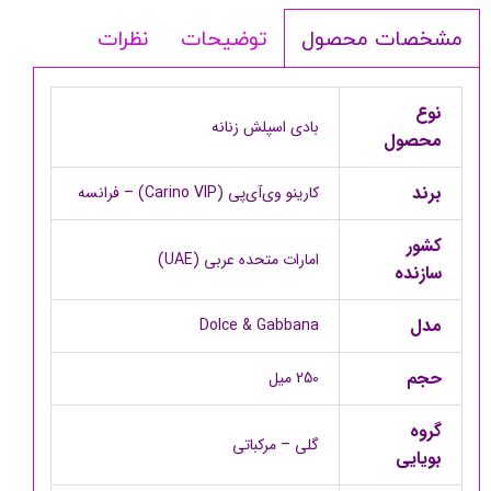
توضیحات
نظرات
مشخصات محصول
نوع
بادی اسپلش زنانه
محصول
برند
کارینو وی‌آی‌پی (Carino VIP) – فرانسه
کشور
امارات متحده عربی (UAE)
سازنده
مدل
Dolce & Gabbana
حجم
250 میل
گروه
گلی – مرکباتی
بویایی