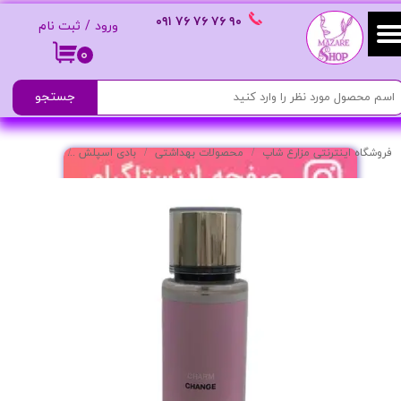
٩٠ ٧۶ ٧۶ ٧۶
٠٩١
ورود
/
ثبت نام
حساب کاربری من
۰
تغییر گذر واژه
جستجو
سفارشات
فروشگاه اینترنتی مزارع شاپ
محصولات بهداشتی
بادی اسپلش
بادی اسپلش ز
خروج از حساب کاربری