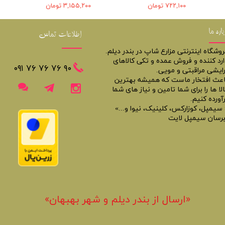
۷۲۲,۱۰۰ تومان
۳,۱۵۵,۲۰۰ تومان
باره ما
اطلاعات تماس
روشگاه اینترنتی مزارع شاپ در بندر دیلم.
ارد کننده و فروش عمده و تکی کالاهای
​​٩٠ ٧۶ ٧۶ ٧۶ ٠٩١
رایشی مراقبتی و مویی.
اعث افتخار ماست که همیشه بهترین
لا ها را برای شما تامین و نیاز های شما
آورده کنیم.
 سیمپل، کوزارکس، کلینیک، نیوا و...»
برسان سیمپل لایت
«​ارسال از بندر دیلم و شهر بهبهان»