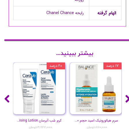
الهام گرفته
رایحه Chanel Chance
بیشتر ببینید...
۱۷ درصد
۲۰ درصد
۱۰ درصد
سرم هیالورونیک اسید حجم 30 میلی لیتر
کرم شب آبرسان Facial Moisturising Lotion
پ
۸۷۰,۰۰۰ تومان
۳,۹۴۴,۰۰۰ تومان