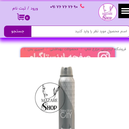
٩٠ ٧۶ ٧۶ ٧۶
٠٩١
ورود
/
ثبت نام
حساب کاربری من
۰
تغییر گذر واژه
جستجو
سفارشات
فروشگاه اینترنتی مزارع شاپ
محصولات بهداشتی
اسپری بدن
اسپری بدن سل
خروج از حساب کاربری