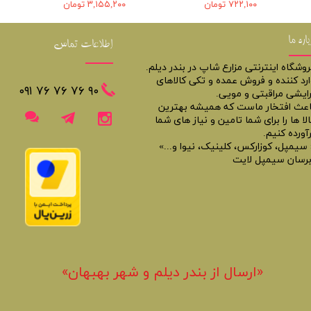
۷۲۲,۱۰۰ تومان
۳,۱۵۵,۲۰۰ تومان
باره ما
اطلاعات تماس
روشگاه اینترنتی مزارع شاپ در بندر دیلم.
ارد کننده و فروش عمده و تکی کالاهای
​​٩٠ ٧۶ ٧۶ ٧۶ ٠٩١
رایشی مراقبتی و مویی.
اعث افتخار ماست که همیشه بهترین
لا ها را برای شما تامین و نیاز های شما
آورده کنیم.
 سیمپل، کوزارکس، کلینیک، نیوا و...»
برسان سیمپل لایت
«​ارسال از بندر دیلم و شهر بهبهان»