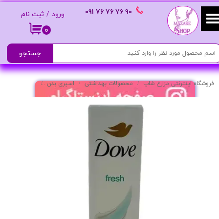
٩٠ ٧۶ ٧۶ ٧۶
٠٩١
ورود
/
ثبت نام
حساب کاربری من
۰
تغییر گذر واژه
جستجو
سفارشات
فروشگاه اینترنتی مزارع شاپ
محصولات بهداشتی
اسپری بدن
اسپری بدن زنانه 
خروج از حساب کاربری