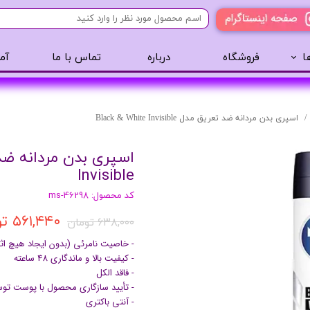
ا
فروشگاه
درباره
تماس با ما
آم
آرایشی
مراقبت مو
عطر 
پنکک
سایه ابرو
اسپری بدن مردانه ضد تعریق مدل Black & White Invisible
رژگونه
اسپری مو
تینت لب
روغن مو
Invisible
رژ لب
ژل مو
کد محصول: ms-46298
ریمل
سرم مو
۵۶۱,۴۴۰ تومان
۶۳۸,۰۰۰ تومان
کرم پودر
کرم مو
لیپ گلاس
حالت دهنده مو
- خاصیت نامرئی (بدون ایجاد هیچ 
- کیفیت بالا و ماندگاری 48 ساعته
ریمل
شامپو سر
- فاقد الکل
خط چشم
- تأیید سازگاری محصول با پوست 
- آنتی باکتری
سایه چشم