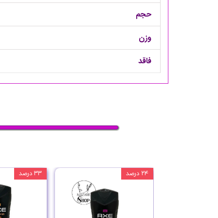
حجم
وزن
فاقد
۲۴ درصد
۳۳ درصد