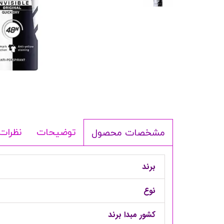
شامپو بدن
ترمیم کننده
لوسیون بدن
اسپری بدن
ماسک مو
مام
اصلاح آقایان
شوینده
توضیحات
نظرات
مشخصات محصول
لوازم برقی
برند
نوع
کشور مبدا برند