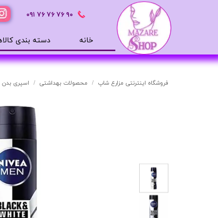
٩٠ ٧۶ ٧۶ ٧۶
٠٩١
خانه
دسته بندی کالاه
محصولات بهداشتی
ضد آفتاب
فروشگاه اینترنتی مزارع شاپ
محصولات بهداشتی
اسپری بدن
بالم لب
افترشیو
آب رسان
مرطوب کننده
تونر
ژل شستشوی صورت
میسلار
دور چشم
سرم های پوستی