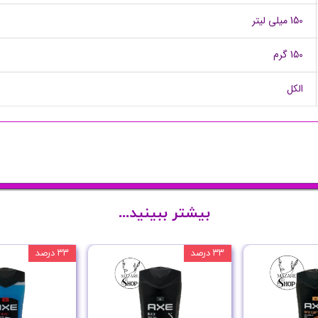
150 میلی لیتر
150 گرم
الکل
بیشتر ببینید...
۳۳ درصد
۳۳ درصد