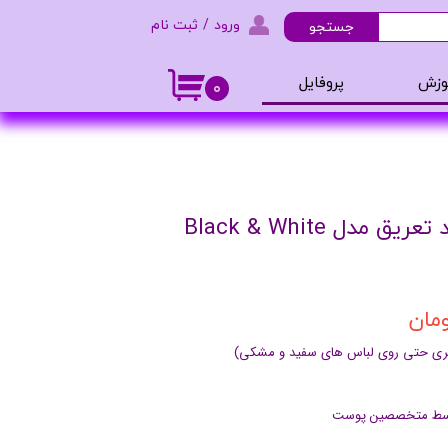
ورود
/
ثبت نام
جستجو
حساب کاربری من
وزش
پروفایل
۰
تغییر گذر واژه
و ادکلن
سفارشات
خروج از حساب کاربری
اسپری بدن مردانه ضد تعریق مدل Black & White
اثری حتی روی لباس های سفید و مشکی)
توسط متخصصین پوست