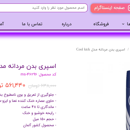
ا
فروشگاه
درباره
تماس با ما
آم
آرایشی
مراقبت مو
عطر 
پنکک
سایه ابرو
اسپری بدن مردانه مدل Cool kick
رژگونه
اسپری مو
اسپری بدن مردانه مدل l kick
تینت لب
روغن مو
کد محصول: ms-46296
رژ لب
ژل مو
۵۶۱,۴۴۰ تومان
ریمل
سرم مو
۶۳۸,۰۰۰ تومان
کرم پودر
کرم مو
- جلوگیری از تعریق و بوی نامطبوع بد
- حاوی عصاره خنک کننده نعنا و ایزو-م
لیپ گلاس
حالت دهنده مو
- ماندگاری تا 48 ساعت
ریمل
شامپو سر
- رایحه خوشبو و خنک
- حجم 150 میل
خط چشم
- محصول کشور آلمان
سایه چشم