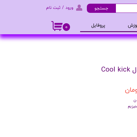
ورود
/
ثبت نام
جستجو
حساب کاربری من
وزش
پروفایل
۰
تغییر گذر واژه
و ادکلن
سفارشات
خروج از حساب کاربری
Coo
ن
نیزیم