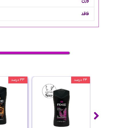
وزن
فاقد
۲۴ درصد
۳۳ درصد