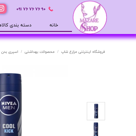
٩٠ ٧۶ ٧۶ ٧۶
٠٩١
خانه
دسته بندی کالاه
محصولات بهداشتی
ضد آفتاب
فروشگاه اینترنتی مزارع شاپ
محصولات بهداشتی
اسپری بدن
بالم لب
افترشیو
آب رسان
مرطوب کننده
تونر
ژل شستشوی صورت
میسلار
دور چشم
سرم های پوستی