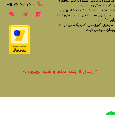
ارد کننده و فروش عمده و تکی کالاهای
​​٩٠ ٧۶ ٧۶ ٧۶ ٠٩١
رایشی مراقبتی و مویی.
اعث افتخار ماست که همیشه بهترین
لا ها را برای شما تامین و نیاز های شما
آورده کنیم.
 سیمپل، کوزارکس، کلینیک، نیوا و...»
برسان سیمپل لایت
«​ارسال از بندر دیلم و شهر بهبهان»