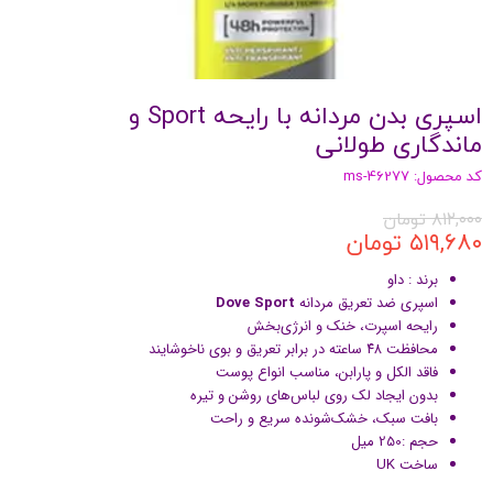
اسپری بدن مردانه با رایحه Sport و
ماندگاری طولانی
کد محصول: ms-46277
۸۱۲,۰۰۰ تومان
۵۱۹,۶۸۰ تومان
برند : داو
اسپری ضد تعریق مردانه
Dove Sport
رایحه اسپرت، خنک و انرژی‌بخش
محافظت ۴۸ ساعته در برابر تعریق و بوی ناخوشایند
فاقد الکل و پارابن، مناسب انواع پوست
بدون ایجاد لک روی لباس‌های روشن و تیره
بافت سبک، خشک‌شونده سریع و راحت
حجم :250 میل
ساخت UK