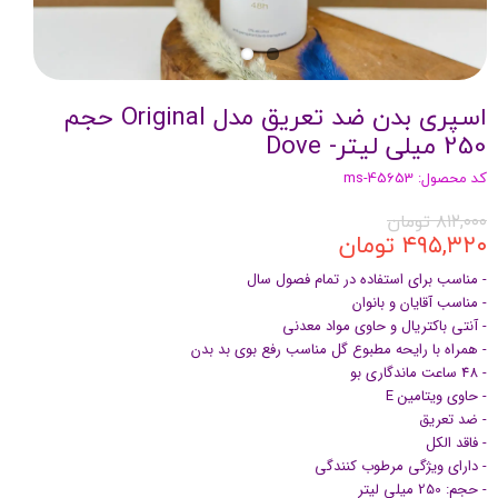
اسپری بدن ضد تعریق مدل Original حجم
250 میلی لیتر- Dove
کد محصول: ms-45653
۸۱۲,۰۰۰ تومان
۴۹۵,۳۲۰ تومان
- مناسب برای استفاده در تمام فصول سال
- مناسب آقایان و بانوان
- آنتی باکتریال و حاوی مواد معدنی
- همراه با رایحه مطبوع گل مناسب رفع بوی بد بدن
- 48 ساعت ماندگاری بو
- حاوی ویتامین E
- ضد تعریق
- فاقد الکل
- دارای ویژگی مرطوب کنندگی
- حجم: 250 میلی لیتر