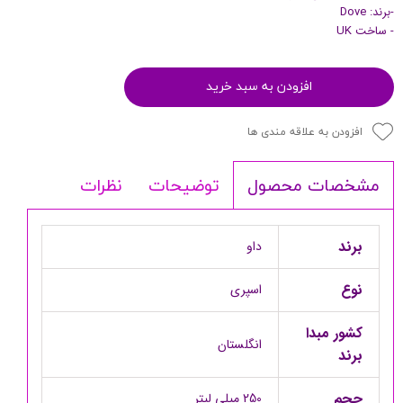
-برند: Dove
- ساخت UK
افزودن به سبد خرید
افزودن به علاقه مندی ها
توضیحات
نظرات
مشخصات محصول
برند
داو
نوع
اسپری
کشور مبدا
انگلستان
برند
حجم
250 میلی لیتر